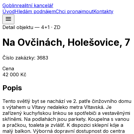
Goblin
realitní kancelář
Úvod
Hledám podnájem
Chci pronajmout
Kontakty
Detail objektu —
4+1
· ZD
Na Ovčinách, Holešovice, 7
Číslo zakázky:
3683
Cena
42 000 Kč
Popis
Tento světlý byt se nachází ve 2. patře činžovního domu
s výtahem u Vltavy nedaleko metra Vltavská. Je
zařízený kuchyňskou linkou se spotřebiči a vestavěnými
skříněmi. Na podlahách jsou parkety. Koupelna s vanou
a pračkou, toaleta je zvlášť. K dispozici sklepní kóje a
malý balkon. Výborná dopravní dostupnost do centra