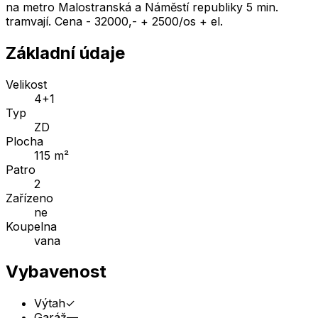
na metro Malostranská a Náměstí republiky 5 min.
tramvají. Cena - 32000,- + 2500/os + el.
Základní údaje
Velikost
4+1
Typ
ZD
Plocha
115 m²
Patro
2
Zařízeno
ne
Koupelna
vana
Vybavenost
Výtah
✓
Garáž
—