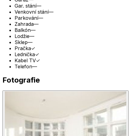
Gar. stání
—
Venkovní stání
—
Parkování
—
Zahrada
—
Balkón
—
Lodžie
—
Sklep
—
Pračka
✓
Lednička
✓
Kabel TV
✓
Telefon
—
Fotografie