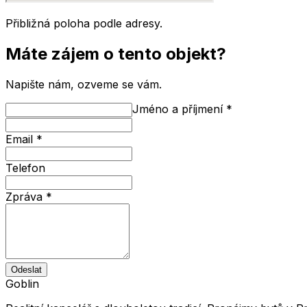
Přibližná poloha podle adresy.
Máte zájem o tento objekt?
Napište nám, ozveme se vám.
Jméno a příjmení
*
Email
*
Telefon
Zpráva
*
Odeslat
Goblin