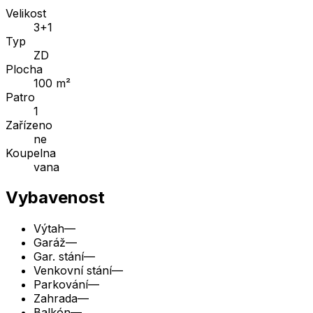
Velikost
3+1
Typ
ZD
Plocha
100 m²
Patro
1
Zařízeno
ne
Koupelna
vana
Vybavenost
Výtah
—
Garáž
—
Gar. stání
—
Venkovní stání
—
Parkování
—
Zahrada
—
Balkón
—