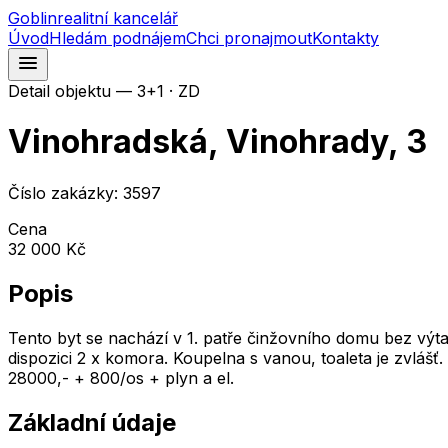
Goblin
realitní kancelář
Úvod
Hledám podnájem
Chci pronajmout
Kontakty
Detail objektu —
3+1
· ZD
Vinohradská, Vinohrady, 3
Číslo zakázky:
3597
Cena
32 000 Kč
Popis
Tento byt se nachází v 1. patře činžovního domu bez výt
dispozici 2 x komora. Koupelna s vanou, toaleta je zvláš
28000,- + 800/os + plyn a el.
Základní údaje